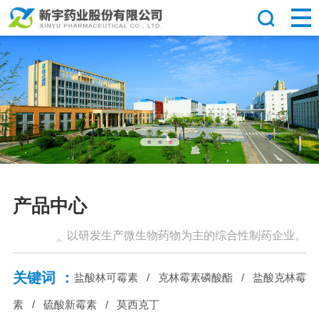
产品中心
以研发生产微生物药物为主的综合性制药企业。
关键词 ：
盐酸林可霉素
/
克林霉素磷酸酯
/
盐酸克林霉
素
/
硫酸新霉素
/
莫西克丁