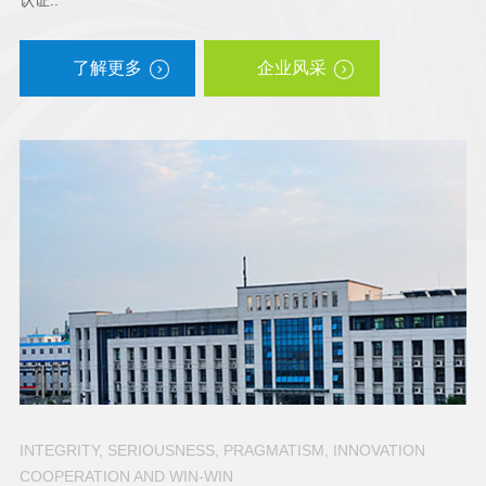
认证..
了解更多
企业风采
INTEGRITY, SERIOUSNESS, PRAGMATISM, INNOVATION
COOPERATION AND WIN-WIN